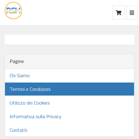
Mos
Ca
vai
alla
home
Pagine
Chi Siamo
Termini e Condizioni
Utilizzo dei Cookies
Informativa sulla Privacy
Contatti