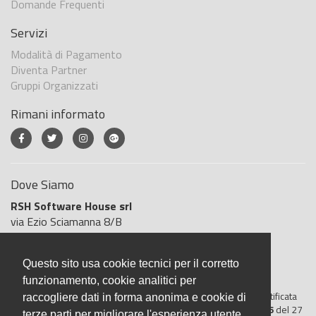
Domande Frequenti
Servizi
Modalità di Pagamento
Diventa Partner
Gruppi Organizzati
Rimani informato
Dove Siamo
RSH Software House srl
via Ezio Sciamanna 8/B
00168 Roma
Roma
Questo sito usa cookie tecnici per il corretto
Italia
funzionamento, cookie analitici per
BigliettoVeloce è basato sulla piattaforma
"GeSiFi ver 1.5"
certificata
raccogliere dati in forma anonima e cookie di
dall’Agenzia delle Entrate con protocollo numero
2021/103896
del 27
terze parti per migliorare l'esperienza utente.