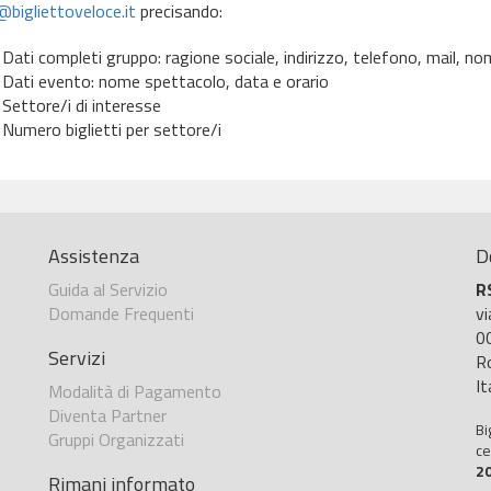
bigliettoveloce.it
precisando:
Dati completi gruppo: ragione sociale, indirizzo, telefono, mail, 
Dati evento: nome spettacolo, data e orario
Settore/i di interesse
Numero biglietti per settore/i
Assistenza
D
Guida al Servizio
R
Domande Frequenti
v
0
Servizi
R
It
Modalità di Pagamento
Diventa Partner
Bi
Gruppi Organizzati
ce
2
Rimani informato