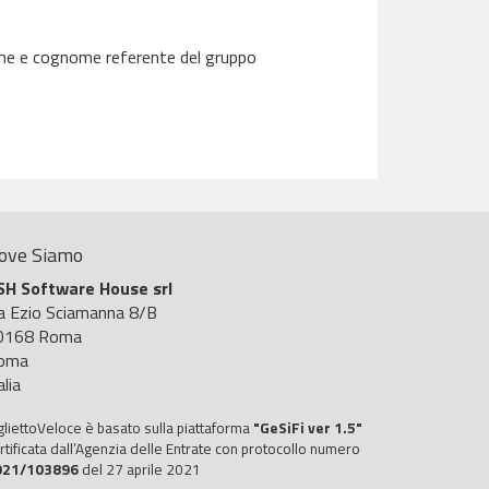
nome e cognome referente del gruppo
ove Siamo
SH Software House srl
ia Ezio Sciamanna 8/B
0168 Roma
oma
alia
gliettoVeloce è basato sulla piattaforma
"GeSiFi ver 1.5"
rtificata dall’Agenzia delle Entrate con protocollo numero
021/103896
del 27 aprile 2021