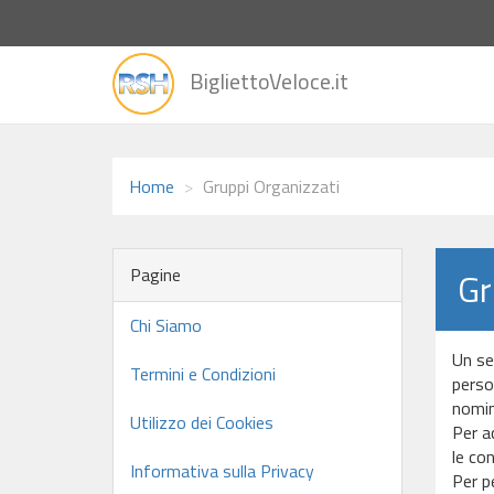
vai
BigliettoVeloce.it
alla
home
Home
Gruppi Organizzati
Pagine
Gr
Chi Siamo
Un se
Termini e Condizioni
person
nomina
Utilizzo dei Cookies
Per ac
le con
Informativa sulla Privacy
Per p