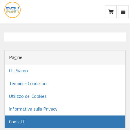
Mos
Ca
vai
alla
home
Pagine
Chi Siamo
Termini e Condizioni
Utilizzo dei Cookies
Informativa sulla Privacy
Contatti