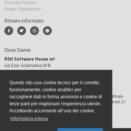
Diventa Partner
Gruppi Organizzati
Rimani informato
Dove Siamo
RSH Software House srl
via Ezio Sciamanna 8/B
00168 Roma
Roma
Questo sito usa cookie tecnici per il corretto
Italia
funzionamento, cookie analitici per
BigliettoVeloce è basato sulla piattaforma
"GeSiFi ver 1.5"
certificata
raccogliere dati in forma anonima e cookie di
dall’Agenzia delle Entrate con protocollo numero
2021/103896
del 27
terze parti per migliorare l'esperienza utente.
aprile 2021
Accettando acconsenti all’uso dei cookie.
Informativa estesa