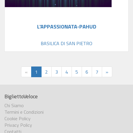
L'APPASSIONATA-PAHUD
BASILICA DI SAN PIETRO
«
1
2
3
4
5
6
7
»
BigliettoVeloce
Chi Siamo
Termini e Condizioni
Cookie Policy
Privacy Policy
Contatti