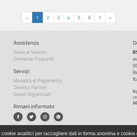
«
1
2
3
4
5
6
7
»
Assistenza
D
Guida al Servizio
R
Domande Frequenti
v
0
Servizi
R
It
Modalità di Pagamento
Diventa Partner
Bi
Gruppi Organizzati
ce
2
Rimani informato
 cookie analitici per raccogliere dati in forma anonima e cookie d