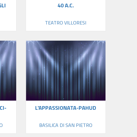
GLI
40 A.C.
TEATRO VILLORESI
CI-
L'APPASSIONATA-PAHUD
RO
BASILICA DI SAN PIETRO