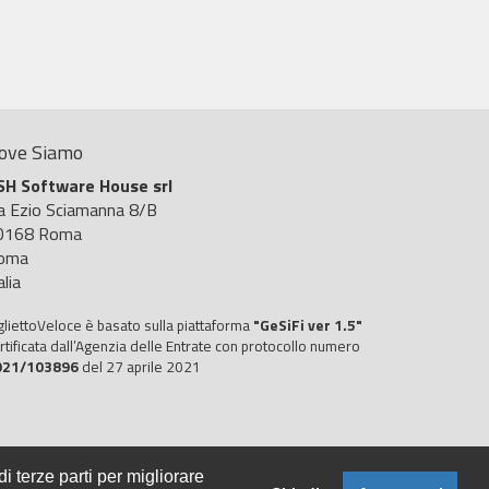
ove Siamo
SH Software House srl
ia Ezio Sciamanna 8/B
0168 Roma
oma
alia
gliettoVeloce è basato sulla piattaforma
"GeSiFi ver 1.5"
rtificata dall’Agenzia delle Entrate con protocollo numero
021/103896
del 27 aprile 2021
i terze parti per migliorare