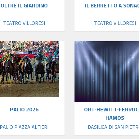
OLTRE IL GIARDINO
IL BERRETTO A SONA
TEATRO VILLORESI
TEATRO VILLORESI
PALIO 2026
ORT-HEWITT-FERRUC
HAMOS
PALIO PIAZZA ALFIERI
BASILICA DI SAN PIET