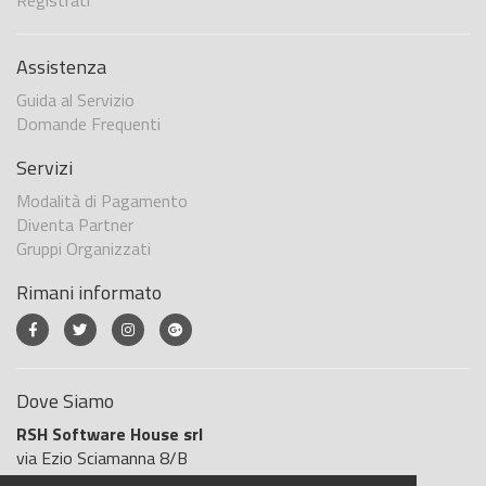
Registrati
Assistenza
Guida al Servizio
Domande Frequenti
Servizi
Modalità di Pagamento
Diventa Partner
Gruppi Organizzati
Rimani informato
Dove Siamo
RSH Software House srl
via Ezio Sciamanna 8/B
00168 Roma