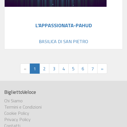
L'APPASSIONATA-PAHUD
BASILICA DI SAN PIETRO
«
1
2
3
4
5
6
7
»
BigliettoVeloce
Chi Siamo
Termini e Condizioni
Cookie Policy
Privacy Policy
Contatti