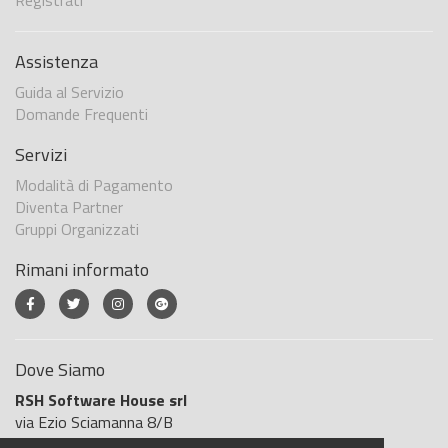
Registrati
Assistenza
Guida al Servizio
Domande Frequenti
Servizi
Modalità di Pagamento
Diventa Partner
Gruppi Organizzati
Rimani informato
Dove Siamo
RSH Software House srl
via Ezio Sciamanna 8/B
00168 Roma