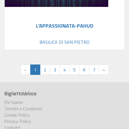
L'APPASSIONATA-PAHUD
BASILICA DI SAN PIETRO
«
1
2
3
4
5
6
7
»
BigliettoVeloce
Chi Siamo
Termini e Condizioni
Cookie Policy
Privacy Policy
Contatti