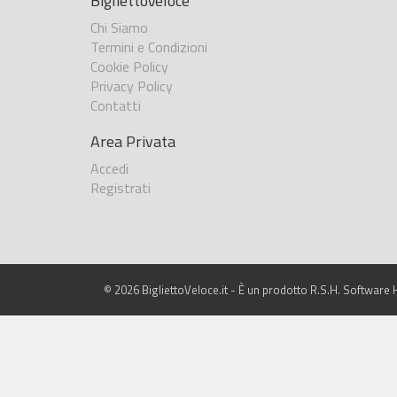
BigliettoVeloce
Chi Siamo
Termini e Condizioni
Cookie Policy
Privacy Policy
Contatti
Area Privata
Accedi
Registrati
© 2026 BigliettoVeloce.it - È un prodotto R.S.H. Software H