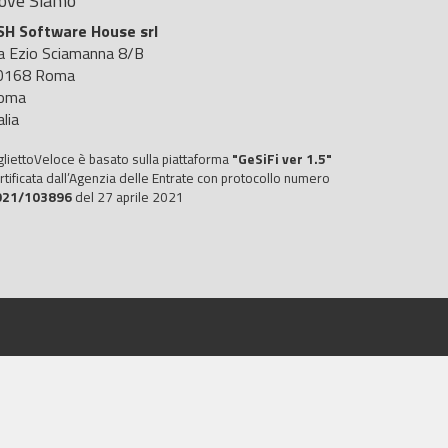
ove Siamo
SH Software House srl
ia Ezio Sciamanna 8/B
0168 Roma
oma
alia
gliettoVeloce è basato sulla piattaforma
"GeSiFi ver 1.5"
rtificata dall’Agenzia delle Entrate con protocollo numero
021/103896
del 27 aprile 2021