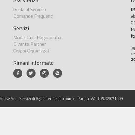
Assistenza
D
Guida al Servizio
R
Domande Frequenti
v
0
Servizi
R
It
Modalità di Pagamento
Diventa Partner
Bi
Gruppi Organizzati
ce
2
Rimani informato
ouse Srl - Servizi di Biglietteria Elettronica - Partita IVA IT05209071009