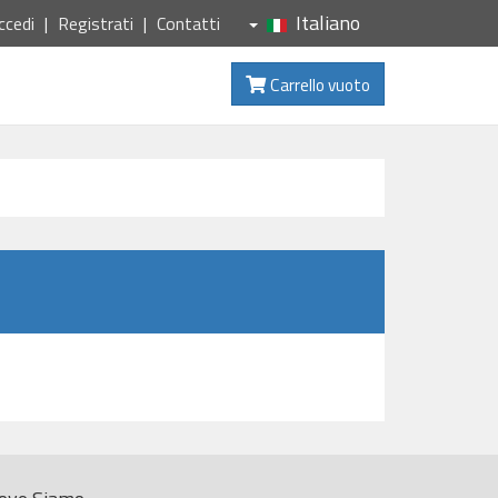
Italiano
ccedi
Registrati
Contatti
Carrello vuoto