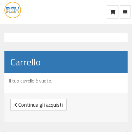
Mos
Ca
vai
alla
home
Carrello
Il tuo carrello è vuoto.
Continua gli acquisti