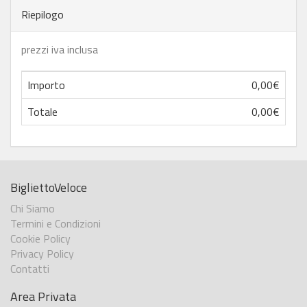
Riepilogo
prezzi iva inclusa
Importo
0,00€
Totale
0,00€
BigliettoVeloce
Chi Siamo
Termini e Condizioni
Cookie Policy
Privacy Policy
Contatti
Area Privata