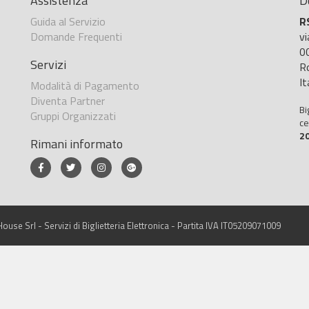
Assistenza
D
Guida al Servizio
R
Domande Frequenti
v
0
Servizi
R
It
Modalità di Pagamento
Diventa Partner
Bi
Gruppi Organizzati
ce
2
Rimani informato
ouse Srl - Servizi di Biglietteria Elettronica - Partita IVA IT05209071009