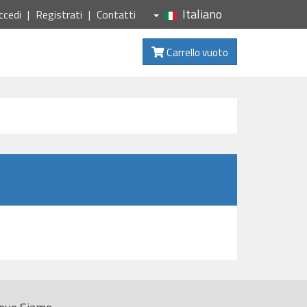
Italiano
ccedi
Registrati
Contatti
Carrello vuoto