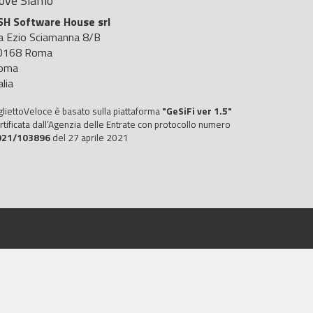
ove Siamo
SH Software House srl
ia Ezio Sciamanna 8/B
0168 Roma
oma
alia
gliettoVeloce è basato sulla piattaforma
"GeSiFi ver 1.5"
rtificata dall’Agenzia delle Entrate con protocollo numero
021/103896
del 27 aprile 2021