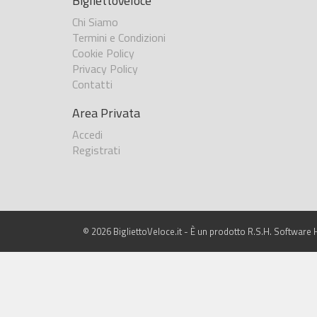
BigliettoVeloce
Chi Siamo
Termini e Condizioni
Cookie Policy
Privacy Policy
Contatti
Area Privata
Accedi
Registrati
© 2026 BigliettoVeloce.it - È un prodotto R.S.H. Software H