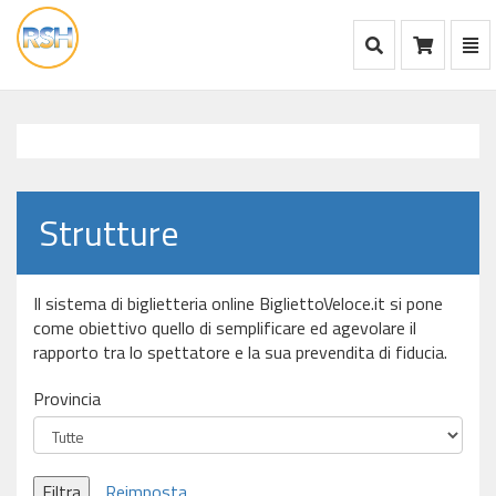
Mostra Ricerca
Mos
Ca
vai
alla
home
Strutture
Il sistema di biglietteria online BigliettoVeloce.it si pone
come obiettivo quello di semplificare ed agevolare il
rapporto tra lo spettatore e la sua prevendita di fiducia.
Provincia
Filtra
Reimposta