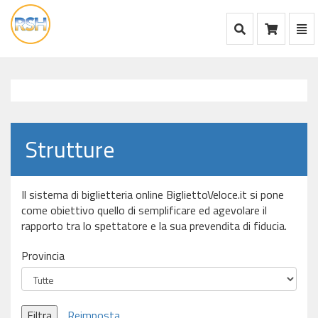
Mostra Ricerca
Mos
Ca
vai
alla
home
Strutture
Il sistema di biglietteria online BigliettoVeloce.it si pone
come obiettivo quello di semplificare ed agevolare il
rapporto tra lo spettatore e la sua prevendita di fiducia.
Provincia
Filtra
Reimposta