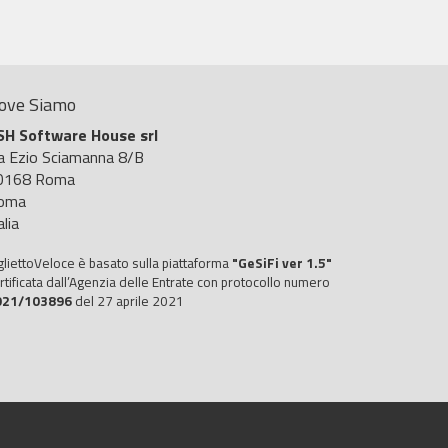
ove Siamo
SH Software House srl
ia Ezio Sciamanna 8/B
0168 Roma
oma
alia
gliettoVeloce è basato sulla piattaforma
"GeSiFi ver 1.5"
rtificata dall’Agenzia delle Entrate con protocollo numero
021/103896
del 27 aprile 2021