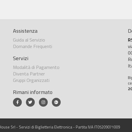
Assistenza
D
Guida al Servizio
R
Domande Frequenti
v
0
Servizi
R
It
Modalità di Pagamento
Diventa Partner
Bi
Gruppi Organizzati
ce
2
Rimani informato
ouse Srl - Servizi di Biglietteria Elettronica - Partita IVA IT05209071009