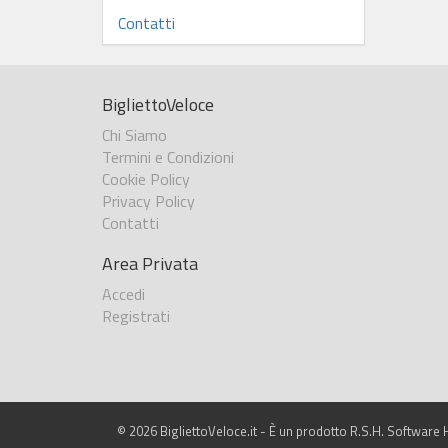
Contatti
BigliettoVeloce
Chi Siamo
Termini e Condizioni
Cookie Policy
Privacy Policy
Contatti
Area Privata
Accedi
Registrati
© 2026 BigliettoVeloce.it - È un prodotto R.S.H. Software H