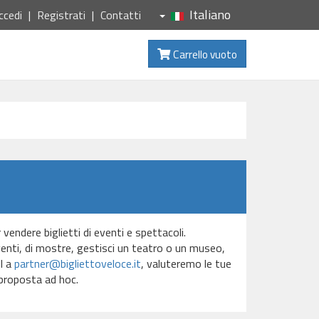
Italiano
ccedi
Registrati
Contatti
Carrello vuoto
endere biglietti di eventi e spettacoli.
venti, di mostre, gestisci un teatro o un museo,
il a
partner@bigliettoveloce.it
, valuteremo le tue
 proposta ad hoc.