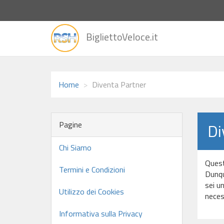
vai
BigliettoVeloce.it
alla
home
Home
Diventa Partner
Pagine
Di
Chi Siamo
Quest
Termini e Condizioni
Dunqu
sei u
Utilizzo dei Cookies
neces
Informativa sulla Privacy