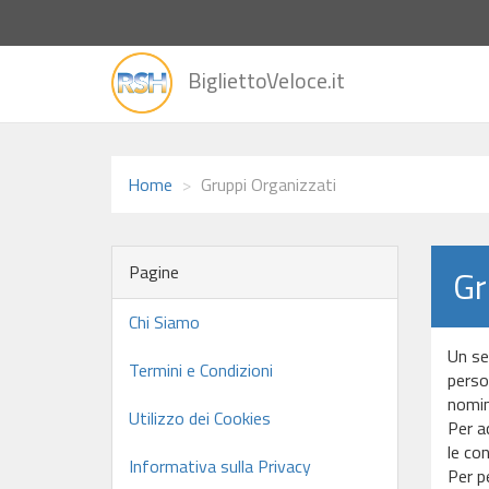
vai
BigliettoVeloce.it
alla
home
Home
Gruppi Organizzati
Pagine
Gr
Chi Siamo
Un se
Termini e Condizioni
person
nomina
Utilizzo dei Cookies
Per ac
le con
Informativa sulla Privacy
Per p