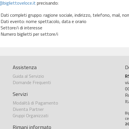
bigliettoveloce.it
precisando:
Dati completi gruppo: ragione sociale, indirizzo, telefono, mail, 
Dati evento: nome spettacolo, data e orario
Settore/i di interesse
Numero biglietti per settore/i
Assistenza
D
Guida al Servizio
R
Domande Frequenti
v
0
Servizi
R
It
Modalità di Pagamento
Diventa Partner
Bi
Gruppi Organizzati
ce
2
Rimani informato