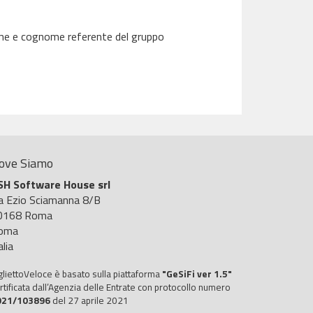
nome e cognome referente del gruppo
ove Siamo
SH Software House srl
ia Ezio Sciamanna 8/B
0168 Roma
oma
alia
gliettoVeloce è basato sulla piattaforma
"GeSiFi ver 1.5"
rtificata dall’Agenzia delle Entrate con protocollo numero
021/103896
del 27 aprile 2021