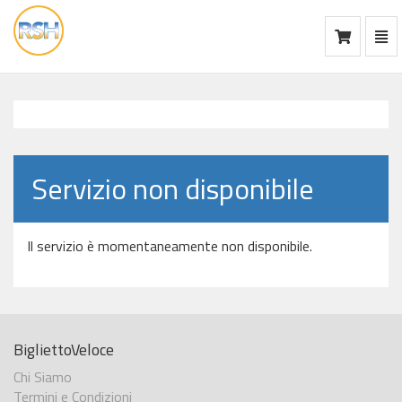
Mos
Ca
vai
alla
home
Servizio non disponibile
Il servizio è momentaneamente non disponibile.
BigliettoVeloce
Chi Siamo
Termini e Condizioni