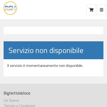
Mos
Ca
vai
alla
home
Servizio non disponibile
Il servizio è momentaneamente non disponibile.
BigliettoVeloce
Chi Siamo
Termini e Condizioni