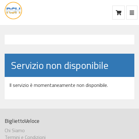
Mos
Ca
vai
alla
home
Servizio non disponibile
Il servizio è momentaneamente non disponibile.
BigliettoVeloce
Chi Siamo
Termini e Condizioni