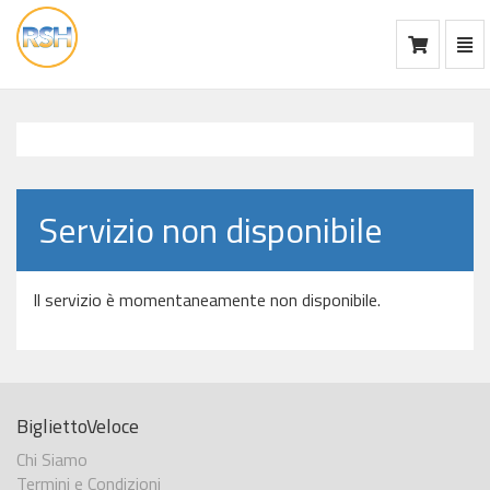
Mos
Ca
vai
alla
home
Servizio non disponibile
Il servizio è momentaneamente non disponibile.
BigliettoVeloce
Chi Siamo
Termini e Condizioni